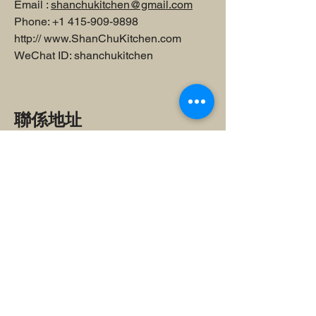
Email :
shanchukitchen@gmail.com
Phone:
+1 415-909-9898
http://
www.ShanChuKitchen.com
WeChat ID: shanchukitchen
聯係地址
2192 Folsom St, San Francisco, CA
94110
搜索