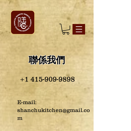
聯係我們
+1 415-909-9898
E-mail:
shanchukitchen@gmail.co
m