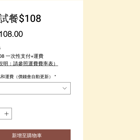
試餐$108
108.00
價
格
餐
08 一次性支付+運費
説明：請參照運費費率表）
點和運費（價錢會自動更新）
*
擇送餐地點，系統會自動更新包
的最終訂金和運費的總額
新增至購物車