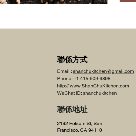
聯係方式
Email :
shanchukitchen@gmail.com
Phone: +1 415-909-9898
http://
www.ShanChuKitchen.com
WeChat ID: shanchukitchen
聯係地址
2192 Folsom St, San
Francisco, CA 94110