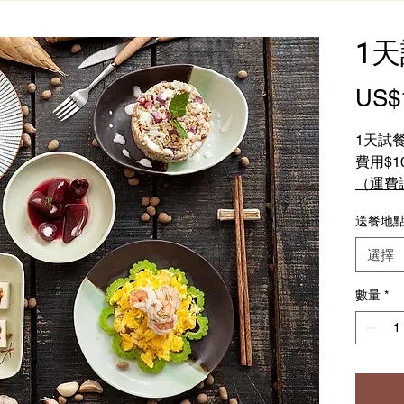
1天
US$
1天試
費用$1
（運費
送餐地
或者選
含運費
選擇
數量
*